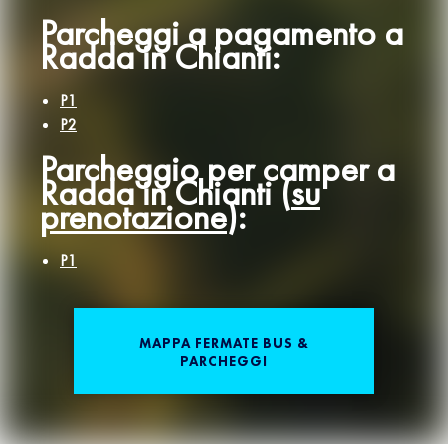
Parcheggi a pagamento a
Radda in Chianti:
P1
P2
Parcheggio per camper a
Radda in Chianti (
su
prenotazione
):
P1
MAPPA FERMATE BUS &
PARCHEGGI