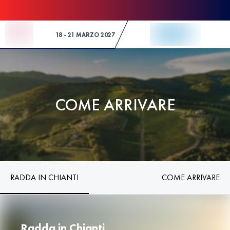
Skip to Content
18 - 21 MARZO 2027
COME ARRIVARE
RADDA IN CHIANTI
COME ARRIVARE
Radda in Chianti