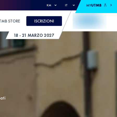
MY
UTMB
KM
IT
TMB STORE
ISCRIZIONI
18 - 21 MARZO 2027
ati