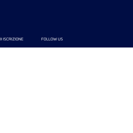
I ISCRIZIONE
FOLLOW US
di iscrizione
© 2023 Copyright. Ultra-Trail® and UTMB®
are registered trademarks.