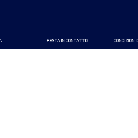
A
RESTA IN CONTATTO
CONDIZIONI D
ship
Contattaci
Condizioni 
Volontario
Privacy Policy
Preferenze dei cookie