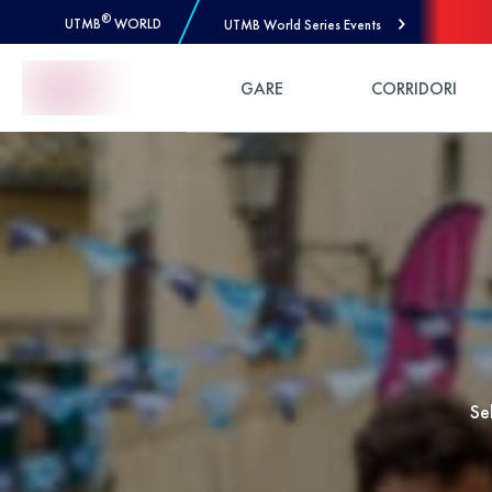
®
UTMB
WORLD
UTMB World Series Events
Skip to Content
GARE
CORRIDORI
Se